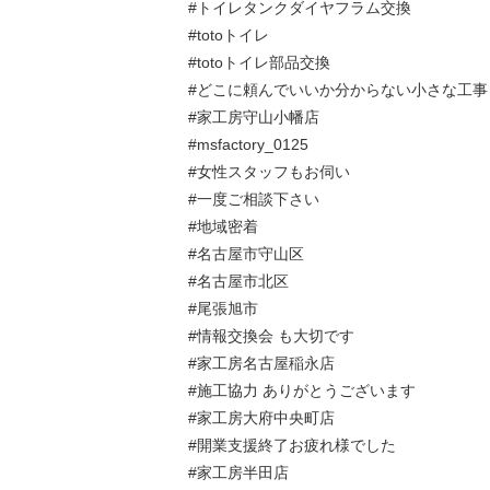
#トイレタンクダイヤフラム交換
#totoトイレ
#totoトイレ部品交換
#どこに頼んでいいか分からない小さな工事
#家工房守山小幡店
#msfactory_0125
#女性スタッフもお伺い
#一度ご相談下さい
#地域密着
#名古屋市守山区
#名古屋市北区
#尾張旭市
#情報交換会 も大切です
#家工房名古屋稲永店
#施工協力 ありがとうございます
#家工房大府中央町店
#開業支援終了お疲れ様でした
#家工房半田店