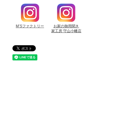
M’Sファクトリー
お家の御用聞き
家工房 守山小幡店