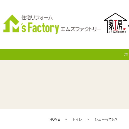
ホ
HOME
トイレ
シューって音?