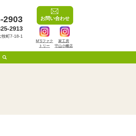
-2903
お問い合わせ
325-2913
牧町7-18-1
M’Sファク
家工房
トリー
守山小幡店