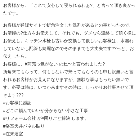
お客様から、「これで安心して寝られるわぁ?」と言って頂き良かっ
たです。
お客様が通販サイトで折角注文した洗剤が来るとの事だったので、
お清掃の?仕方をお伝えして、それでも、ダメなら連絡して頂く様に
お伝えし。キッチン水栓も古いか交換して欲しいお客様は、水漏れ
していないし配管も綺麗なのでそのままでも大丈夫です??っと、お
伝えしたら。
お客様に、#商売っ気がない のね〜と言われました?
折角来てもらって、何もしないで帰ってもらうのも申し訳無いと言
われるお客様がお見えになりますが、無駄な事はもったい無いで
す。必要は時は、いつか来ますその時は、しっかりお仕事させて頂
きます???
#お客様に感謝
#どこに頼んでいいか分からない小さな工事
#リフォーム会社 が#困りごと解決 します。
#浴室天井パネル貼り
#在来浴室