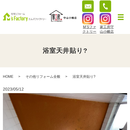
M’Sファ
家工房守
クトリー
山小幡店
浴室天井貼り?
HOME
その他リフォーム全般
浴室天井貼り?
2023/05/12