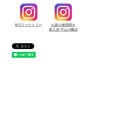
M’Sファクトリー
お家の御用聞き
家工房 守山小幡店