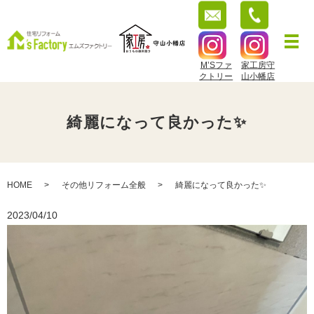
M’Sファ
家工房守
クトリー
山小幡店
綺麗になって良かった✨
HOME
その他リフォーム全般
綺麗になって良かった✨
2023/04/10