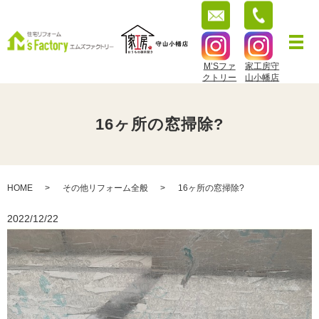
M’Sファ
家工房守
クトリー
山小幡店
16ヶ所の窓掃除?
HOME
その他リフォーム全般
16ヶ所の窓掃除?
2022/12/22