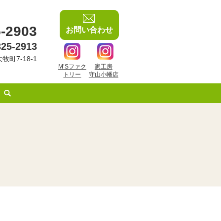
-2903
お問い合わせ
325-2913
牧町7-18-1
M’Sファク
家工房
トリー
守山小幡店