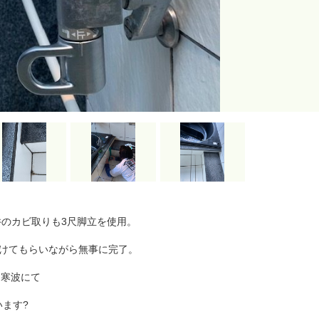
井のカビ取りも3尺脚立を使用。
助けてもらいながら無事に完了。
な寒波にて
ます?