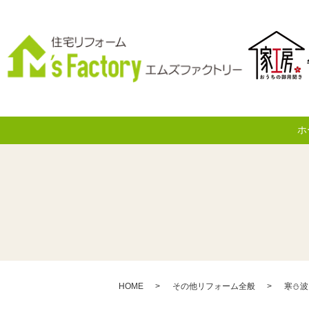
ホ
HOME
その他リフォーム全般
寒⛄波