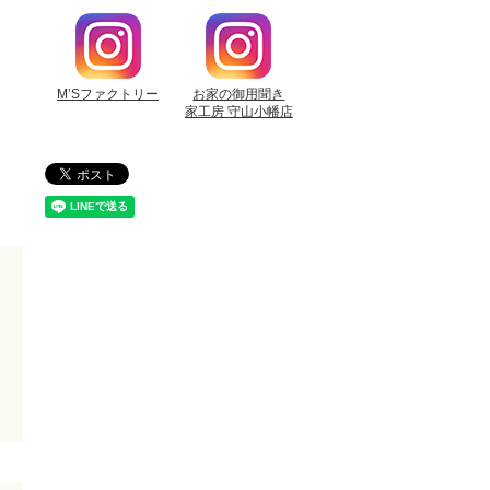
M’Sファクトリー
お家の御用聞き
家工房 守山小幡店