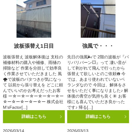
波板張替え1日目
強風で・・・
波板張替え 波板解体後は 支柱の
先日の強風🌬️で 2階の波板が『バ
補修材料の購入や補修、雨樋の
リバリバーン💥』って 凄い音が
掃除など 作業を分担して効率良
して剥がれて飛んで行ったから
く作業させていただきました 風
張替えて欲しいとのご依頼☎️ 今
🌪️で波板のバタつきが気になっ
では、あまり使われていないベ
て 以前から張り替えを どこに頼
ランダなので 今回は、解体をさ
んでいいのかお考えだったお客
せをいただく事になりました♪ 解
様 ー☆ー☆ー☆ー☆ー☆ー☆ー
体後の青空が気持ち良く☀️ お客
☆ー☆ー☆ー☆ー☆ー 株式会社
様にも喜んでいただき良かった
M‘sFactor[...]
です♪ 帰る[...]
詳細はこちら
詳細はこちら
2026/03/14
2026/03/13