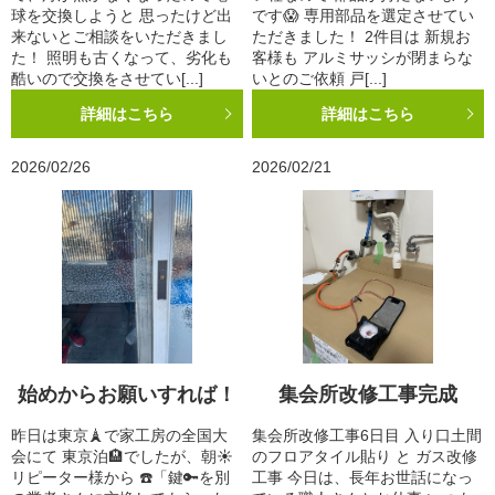
球を交換しようと 思ったけど出
です😱 専用部品を選定させてい
来ないとご相談をいただきまし
ただきました！ 2件目は 新規お
た！ 照明も古くなって、劣化も
客様も アルミサッシが閉まらな
酷いので交換をさせてい[...]
いとのご依頼 戸[...]
詳細はこちら
詳細はこちら
2026/02/26
2026/02/21
始めからお願いすれば！
集会所改修工事完成
昨日は東京🗼で家工房の全国大
集会所改修工事6日目 入り口土間
会にて 東京泊🏨でしたが、朝☀️
のフロアタイル貼り と ガス改修
リピーター様から ☎️「鍵🔑を別
工事 今日は、長年お世話になっ