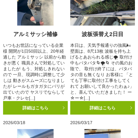
アルミサッシ補修
波板張替え2日目
いつもお世話になっている企業
本日は、天気予報通りの強風🌬️
様 開閉が1日50回以上、20年経
壁面は、8尺13枚 波板を持ち上
過した アルミサッシ 以前から動
げるとあおられる感じ🌪️ 取付け
きが悪く 職員さんで対処してい
中もバタバタ🌀🌪️🌀 その風のお
ましたが もう、対処しきれない
陰で、 取付け終了には、バタバ
ので 一旦、現調時に調整して少
タの音も無くなり お客様に 「と
しは 動きがスムーズになりまし
ても丁寧に取付け工事をしてく
たが レールもガタガタにバリが
れて お願いして良かったわぁ♪」
出ていたので ヤスリでならして
と、喜んでいただきました！ ー
戸車・クレセ[...]
☆ー☆[...]
詳細はこちら
詳細はこちら
2026/03/18
2026/03/17