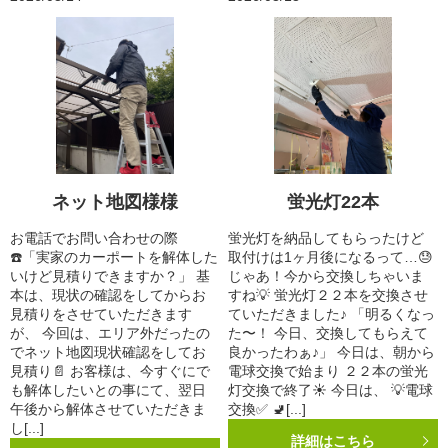
ネット地図様様
蛍光灯22本
お電話でお問い合わせの際
蛍光灯を納品してもらったけど
☎️「実家のカーポートを解体した
取付けは1ヶ月後になるって…😓
いけど見積りできますか？」 基
じゃあ！今から交換しちゃいま
本は、現状の確認をしてからお
すね💡 蛍光灯２２本を交換させ
見積りをさせていただきます
ていただきました♪ 「明るくなっ
が、 今回は、エリア外だったの
た〜！ 今日、交換してもらえて
でネット地図現状確認をしてお
良かったわぁ♪」 今日は、朝から
見積り📄 お客様は、今すぐにで
電球交換で始まり ２２本の蛍光
も解体したいとの事にて、翌日
灯交換で終了☀️ 今日は、 💡電球
午後から解体させていただきま
交換✅ 🚽[...]
し[...]
詳細はこちら