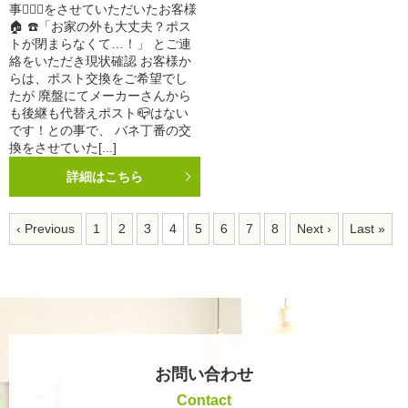
事👷🏻‍♀️をさせていただいたお客様
🏠 ☎️「お家の外も大丈夫？ポス
トが閉まらなくて…！」 とご連
絡をいただき現状確認 お客様か
らは、ポスト交換をご希望でし
たが 廃盤にてメーカーさんから
も後継も代替えポスト📪はない
です！との事で、 バネ丁番の交
換をさせていた[...]
詳細はこちら
‹ Previous
1
2
3
4
5
6
7
8
Next ›
Last »
お問い合わせ
Contact