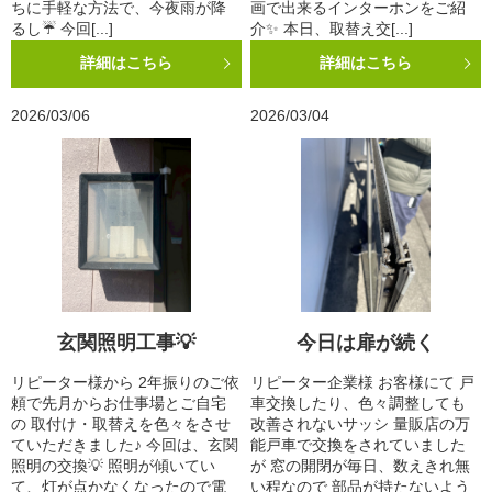
ちに手軽な方法で、今夜雨が降
画で出来るインターホンをご紹
るし☔ 今回[...]
介✨ 本日、取替え交[...]
詳細はこちら
詳細はこちら
2026/03/06
2026/03/04
玄関照明工事💡
今日は扉が続く
リピーター様から 2年振りのご依
リピーター企業様 お客様にて 戸
頼で先月からお仕事場とご自宅
車交換したり、色々調整しても
の 取付け・取替えを色々をさせ
改善されないサッシ 量販店の万
ていただきました♪ 今回は、玄関
能戸車で交換をされていました
照明の交換💡 照明が傾いてい
が 窓の開閉が毎日、数えきれ無
て、灯が点かなくなったので電
い程なので 部品が持たないよう