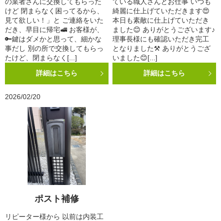
の業者さんに交換してもらった
ている職人さんとお仕事 いつも
けど 閉まらなく困ってるから、
綺麗に仕上げていただきます😍
見て欲しい！」と ご連絡をいた
本日も素敵に仕上げていただき
だき、早目に帰宅🚅 お客様が、
ました😊 ありがとうございます♪
🔑鍵はダメかと思って、細かな
理事長様にも確認いただき完工
事だし 別の所で交換してもらっ
となりました⚒️ ありがとうござ
たけど、閉まらなく[...]
いました😊[...]
詳細はこちら
詳細はこちら
2026/02/20
ポスト補修
リピーター様から 以前は内装工