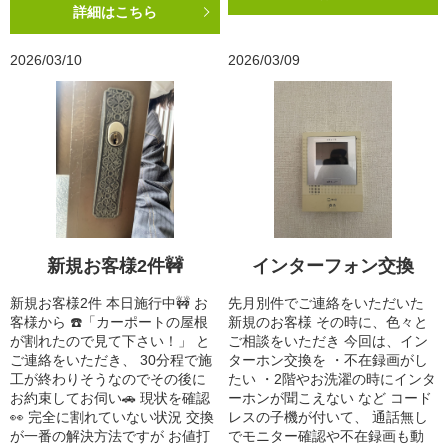
詳細はこちら
2026/03/10
2026/03/09
新規お客様2件🚧
インターフォン交換
新規お客様2件 本日施行中🚧 お
先月別件でご連絡をいただいた
客様から ☎️「カーポートの屋根
新規のお客様 その時に、色々と
が割れたので見て下さい！」 と
ご相談をいただき 今回は、イン
ご連絡をいただき、 30分程で施
ターホン交換を ・不在録画がし
工が終わりそうなのでその後に
たい ・2階やお洗濯の時にインタ
お約束してお伺い🚗 現状を確認
ーホンが聞こえない など コード
👀 完全に割れていない状況 交換
レスの子機が付いて、 通話無し
が一番の解決方法ですが お値打
でモニター確認や不在録画も動