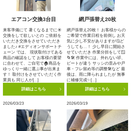
エアコン交換3台目
網戸張替え20枚
来客準備にて 暑くなるまでに☀️
網戸張替え20枚！ お客様からの
交換をして欲しいとの ご依頼を
ご希望で作業日程を前倒し お天
いただき交換をさせていただき
気に少し不安がありますが🤔ど
ました♪ #エディオンサポートチ
うしても…！ 少し早目に開始さ
ェーン では、 現状取付けてある
せていただき 作業分担をして🪟
商品の確認をして お客様の要望
🌀🛠️ 作業中には、外れない🤣、
に合わせて、ご自宅で🏠商品を
ビートが違う サッシの歪みや戸
ゆっくり一緒に選ぶ事が出来ま
車・フレ留め等の調整🛠️など 最
す！ 取付けをさせていただく作
後は、雨に降られましたが 無事
業員も 同じ人が[...]
に補修完成✨[...]
詳細はこちら
詳細はこちら
2026/03/23
2026/03/19