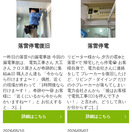
落雷停電復旧
落雷停電
一昨日の落雷⚡️の漏電事故 今回の
リピーター様から 夕方の雹❄️と
漏電事故は、 電気工事さん 大工
落雷⚡️で 帰宅したら停電😭 お客
さん クロス屋さんが奇跡的に集
様自身で、電力会社さんに連絡
結🙏🏻 職人さん達も 「今からな
をして ブレーカーを復旧したけ
ら行けますよ〜！」 偶然、近く
ど、リビング・ダイイング だけ
の現場が終わって 「1時間後なら
の小ブレーカーが落ちてしまい
行けま〜す！」 奇跡や〜😄 お客
電力会社さんから 「後はお客様
様に 「近くにいるから今から向
で電気工事👷🏻‍♀️を呼んで下さ
かいますね〜！」と お伝えする
い！」 と言われ、どうして良い
と、ス[...]
か分からずご[...]
詳細はこちら
詳細はこちら
2026/05/10
2026/05/07