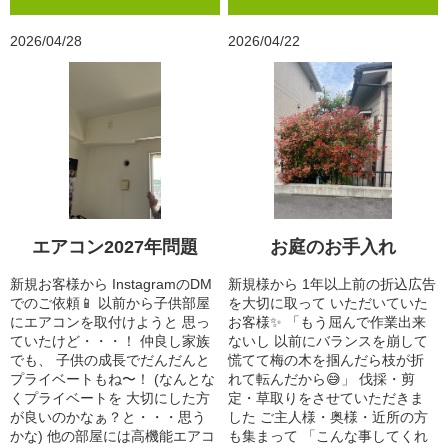
2026/04/28
2026/04/22
エアコン2027年問題
お庭のお手入れ
新規お客様から InstagramのDM
新規様から 1年以上前の折込広告
でのご依頼📱 以前から子供部屋
を大切に取って いただいていた
にエアコンを取付けようと 思っ
お客様✨ 「もう屈んで作業出来
ていたけど・・・！ 仲良し家族
ないし 以前にバランスを崩して
でも、 子供の成長でだんだんと
慌てて梅の木を掴んだら枝が折
プライベートもね〜！ (なんとな
れて転んだから😅」 伐採・剪
くプライベートを 大切にした方
定・草取りをさせていただきま
が良いのかなぁ？と・・・思う
した ご主人様・奥様・近所の方
かな) 他の部屋には高機能エアコ
も集まって 「こんな事してくれ