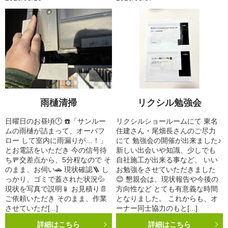
雨樋清掃
リクシル勉強会
日曜日のお昼頃🕛 ☎️「サンルー
リクシルショールームにて 東名
ムの雨樋が詰まって、オーバフ
住建さん・尾畑長さんのご尽力
ロー して室内に雨漏りが…！」
にて 勉強会の開催が出来ました♪
とお電話をいただき 今の信号待
新しい出会いや知識、少しでも
ち🚥交差点から、5分程なので そ
自社施工が出来る事など、 いい
のまま、お伺い🚗 現状確認🪜 し
お勉強をさせていただきました
っかり、ゴミで蓋された状況💦
😊 懇親会は、現状報告や今後の
現状を写真で説明📱 お見積り📄
方向性など とても有意義な時間
ご依頼いただき そのまま、作業
となりました。 これからも、オ
させていただ[...]
ーナー同士協力のもと[...]
詳細はこちら
詳細はこちら