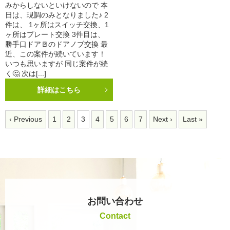
みからしないといけないので 本
日は、現調のみとなりました♪ 2
件は、 1ヶ所はスイッチ交換、1
ヶ所はプレート交換 3件目は、
勝手口ドア🚪のドアノブ交換 最
近、この案件が続いています！
いつも思いますが 同じ案件が続
く🤔 次は[...]
詳細はこちら
‹ Previous
1
2
3
4
5
6
7
Next ›
Last »
お問い合わせ
Contact