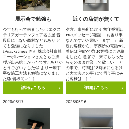
展示会で勉強も
近くの店舗が無くて
今年も行って来ました♪ #エクス
夕方、事務所に戻り 留守番電話
テリアガーデンフェア名古屋 普
☎️のメッセージ確認 「お困り事
段目にしない商材などもあり と
なんですがお願いします！」 新
ても勉強になりました
規お客様から、事務所の電話☎️に
@nackstimes さん 株式会社白崎
着信は 初めて🧐 お客様にご連絡
コーポレーションさんともご挨
をしたら 急ぎで、来てもらった
拶が出来嬉しかったです♪ ありが
らそのまま作業して欲しい！ と
とうございました😊 より一層丁
の事で、時間は18時頃になるけ
寧な施工方法も勉強になりまし
ど大丈夫との事 にて伺う事に🚗
た📚 普段問い[...]
お客様は、[...]
詳細はこちら
詳細はこちら
2026/05/17
2026/05/16