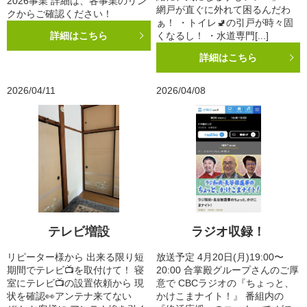
2026事業 詳細は、各事業のリン
網戸が直ぐに外れて困るんだわ
クからご確認ください！
ぁ！ ・トイレ🚽の引戸が時々固
詳細はこちら
くなるし！ ・水道専門[...]
詳細はこちら
2026/04/11
2026/04/08
テレビ増設
ラジオ収録！
リピーター様から 出来る限り短
放送予定 4月20日(月)19:00〜
期間でテレビ📺を取付けて！ 寝
20:00 合掌殿グループさんのご厚
室にテレビ📺の設置依頼から 現
意で CBCラジオの『ちょっと、
状を確認👀アンテナ来てない
かけこまナイト！』 番組内の