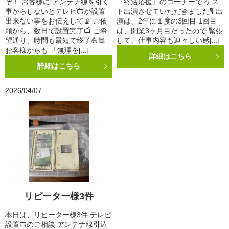
ぞ！ お客様に アンテナ線を引く
『終活応援』のコーナーで ゲス
事からしないとテレビ📺が設置
ト出演させていただきました🎙️ 出
出来ない事をお伝えして📡 ご依
演は、2年に１度の3回目 1回目
頼から、数日で設置完了📺 ご希
は、開業3ヶ月目だったので 緊張
望通り、時間も最短で終了💪🏻
して、仕事内容も辿々しい感[...]
お客様からも 「無理を[...]
詳細はこちら
詳細はこちら
2026/04/07
リピーター様3件
本日は、リピーター様3件 テレビ
設置📺のご相談 アンテナ線引込