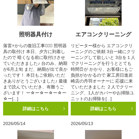
照明器具付け
エアコンクリーニング
落雷⚡️からの復旧工事👷🏻‍♀️ 照明器
リピーター様から エアコンクリ
具の取付け 本日、夕方に到着し
ーニングのご依頼 3台一緒にクリ
たので 暗くなる前に取付けさせ
ーニングして欲しいと 3台を１人
ていただきました♪ 台のみ、納期
でクリーニングを行うととても
が6月上旬 まだ、納期が出て良か
時間⏰が かかり、お客様にもご
ったです！ 本日もご依頼いただ
負担がかかるので 家工房日進岩
きありがとうございました♪ 最後
崎店の丹羽オーナーに 応援に来
まで読んでいただき、有難うご
ていただきました ２人でクリー
ざいます！ ー☆ー☆ー☆ー☆ー
ニング、1人がカバーやお掃除ユ
☆ー[...]
ニットのお掃除を[...]
詳細はこちら
詳細はこちら
2026/05/14
2026/05/13