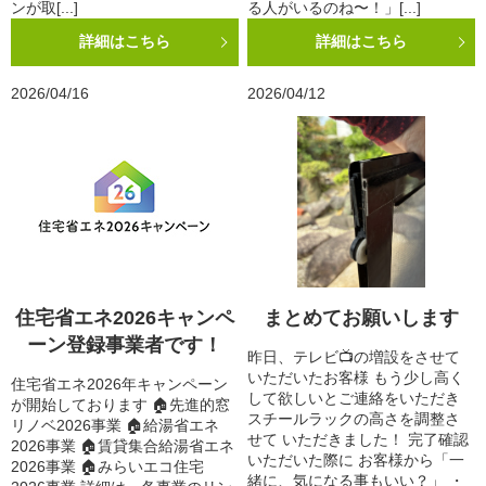
ンが取[...]
る人がいるのね〜！」[...]
詳細はこちら
詳細はこちら
2026/04/16
2026/04/12
住宅省エネ2026キャンペ
まとめてお願いします
ーン登録事業者です！
昨日、テレビ📺の増設をさせて
いただいたお客様 もう少し高く
住宅省エネ2026年キャンペーン
して欲しいとご連絡をいただき
が開始しております 🏠先進的窓
スチールラックの高さを調整さ
リノベ2026事業 🏠給湯省エネ
せて いただきました！ 完了確認
2026事業 🏠賃貸集合給湯省エネ
いただいた際に お客様から「一
2026事業 🏠みらいエコ住宅
緒に、気になる事もいい？」 ・