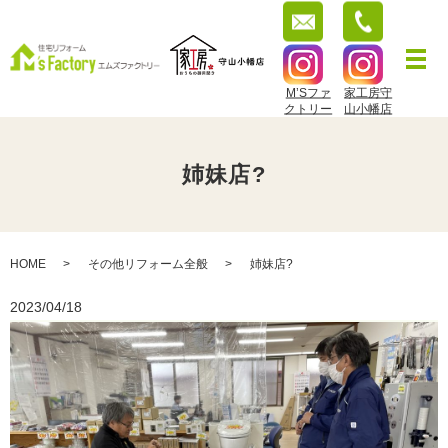
M’Sファ
家工房守
クトリー
山小幡店
姉妹店?
HOME
その他リフォーム全般
姉妹店?
2023/04/18