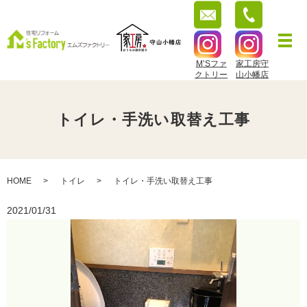
M’Sファ
家工房守
クトリー
山小幡店
トイレ・手洗い取替え工事
HOME
トイレ
トイレ・手洗い取替え工事
2021/01/31