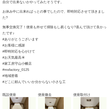
自分で出来ないかやってみたそうです。
お休み中に出来ればっとの事でしたので、即時対応させて頂きまし
た?
無事交換完了！便座も外せて掃除もし易くなり?喜んで頂けて良かっ
たです♪
#ありがとうございます
#お客様に感謝
#即時対応を心がけて
#お天気最高☀️
#家工房守山小幡店
#msfactory_0125
#地域密着
#どこに頼んでいいか分からない小さな工
既設便座
便座撤去
便座取付け