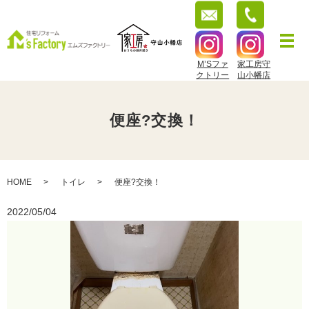
M’Sファ
家工房守
クトリー
山小幡店
便座?交換！
HOME
トイレ
便座?交換！
2022/05/04