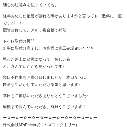
細心の注意⚠️を払っていても、
経年劣化した配管が割れる事があります💦と言っても、数年に１度
ですが…！
配管改修して、アルミ複合板で補修
トイレ取付け再開
無事に取付け完了し、お客様に完工確認🚽いただき
思った以上に綺麗になって、嬉しい😃
と、喜んでいただき良かったです♪
数日不自由をお掛け致しましたが、本日からは
快適な生活がしていただける事と思います♪
本日もご依頼いただきありがとうございました♪
最後まで読んでいただき、有難うございます！
ー☆ー☆ー☆ー☆ー☆ー☆ー☆ー☆ー☆ー☆ー☆ー
株式会社M‘sFactory(エムズファクトリー)