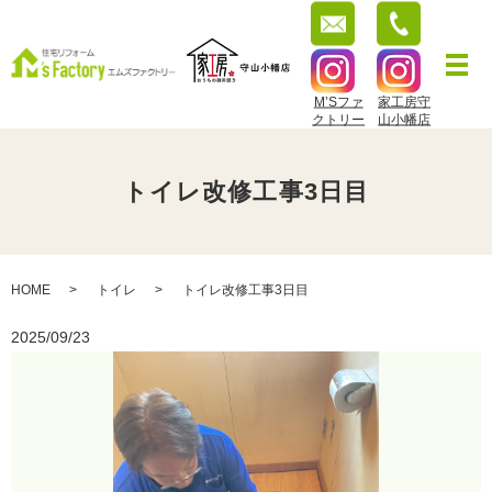
M’Sファ
家工房守
クトリー
山小幡店
トイレ改修工事3日目
HOME
トイレ
トイレ改修工事3日目
2025/09/23