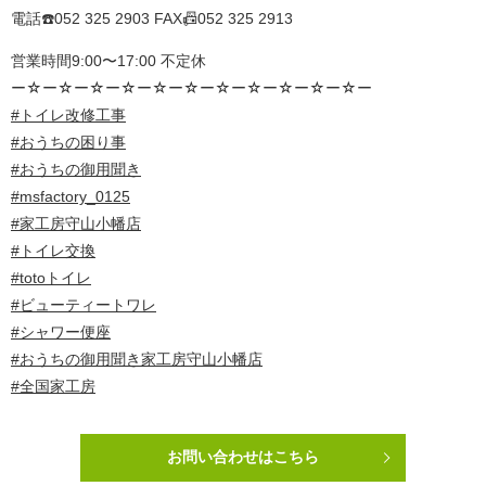
電話☎️052 325 2903 FAX📠052 325 2913
営業時間9:00〜17:00 不定休
ー☆ー☆ー☆ー☆ー☆ー☆ー☆ー☆ー☆ー☆ー☆ー
#トイレ改修工事
#おうちの困り事
#おうちの御用聞き
#msfactory_0125
#家工房守山小幡店
#トイレ交換
#totoトイレ
#ビューティートワレ
#シャワー便座
#おうちの御用聞き家工房守山小幡店
#全国家工房
お問い合わせはこちら