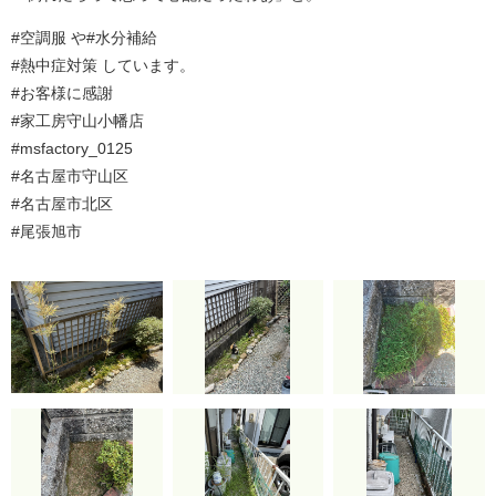
#空調服 や#水分補給
#熱中症対策 しています。
#お客様に感謝
#家工房守山小幡店
#msfactory_0125
#名古屋市守山区
#名古屋市北区
#尾張旭市