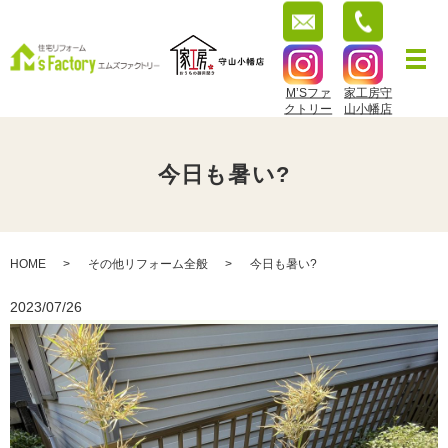
M’Sファ
家工房守
クトリー
山小幡店
今日も暑い?
HOME
その他リフォーム全般
今日も暑い?
2023/07/26