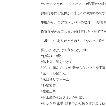
#キッチン や#ユニットバス 、#洗面台化粧
お値打ちにご提供が出来るので#お勧めです
午後から、エアコンカバーの取付、下駄箱
物置扉が外れてしまい付け直しをさせて頂
「暑い中、ありがとうね?」「なおって良か
喜んでいただけて良かったです。
#お客様に感謝
#熱中症に気をつけて
#どこに頼んでいいか分からない小さな工事
#元サッシ屋さん
#水回りリフォーム
#外壁塗装
#屋根工事
#お土産の今治タオルが可愛い
#サッシ扉 素手は熱い?から気を付けようね