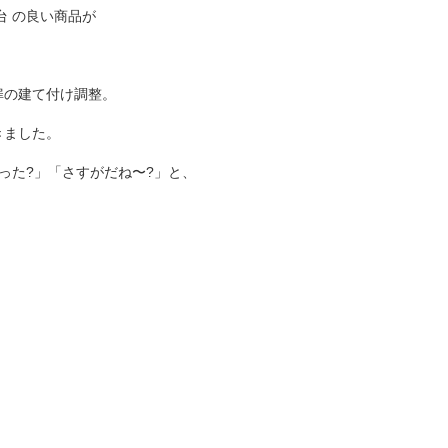
台 の良い商品が
扉の建て付け調整。
きました。
った?」「さすがだね〜?」と、