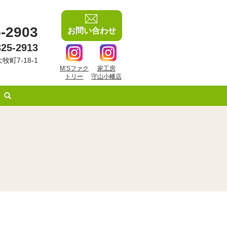
-2903
お問い合わせ
325-2913
牧町7-18-1
M’Sファク
家工房
トリー
守山小幡店