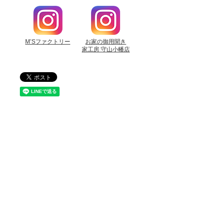
M’Sファクトリー
お家の御用聞き
家工房 守山小幡店