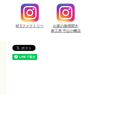
M’Sファクトリー
お家の御用聞き
家工房 守山小幡店