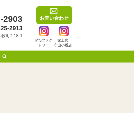
-2903
お問い合わせ
325-2913
牧町7-18-1
M’Sファク
家工房
トリー
守山小幡店