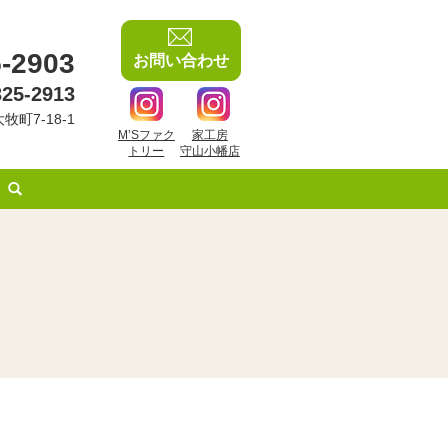
-2903
お問い合わせ
325-2913
牧町7-18-1
M’Sファク
家工房
トリー
守山小幡店