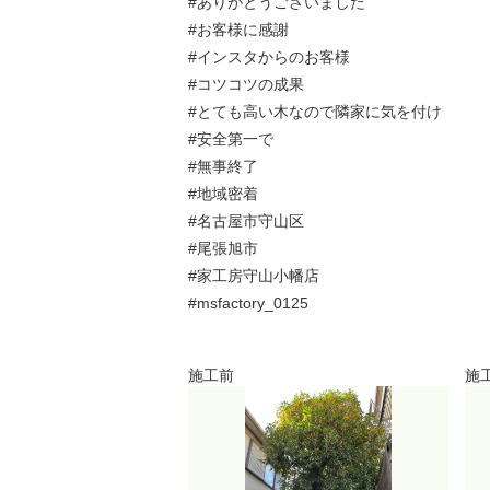
#ありがとうございました
#お客様に感謝
#インスタからのお客様
#コツコツの成果
#とても高い木なので隣家に気を付け
#安全第一で
#無事終了
#地域密着
#名古屋市守山区
#尾張旭市
#家工房守山小幡店
#msfactory_0125
施工前
施