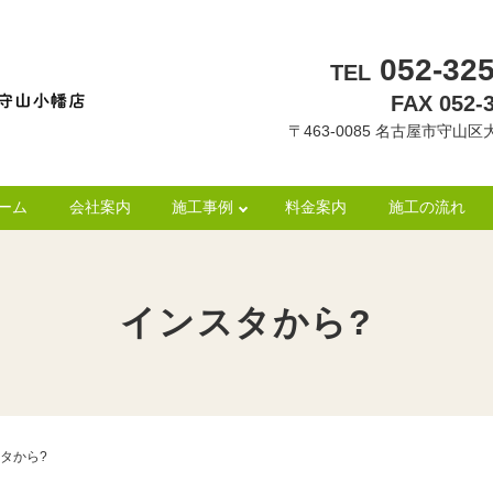
052-325
TEL
FAX 052-
〒463-0085 名古屋市守山区大
ーム
会社案内
施工事例
料金案内
施工の流れ
インスタから?
タから?