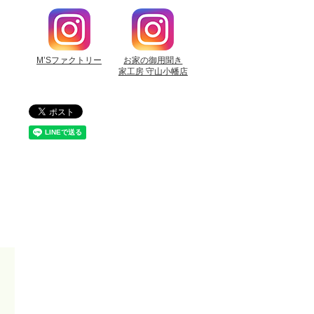
M’Sファクトリー
お家の御用聞き
家工房 守山小幡店