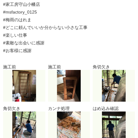
#家工房守山小幡店
#msfactory_0125
#梅雨のはれま
#どこに頼んでいいか分からない小さな工事
#楽しい仕事
#素敵な出会いに感謝
#お客様に感謝
施工前
施工前
角切欠き
角切欠き
カンナ処理
はめ込み確認