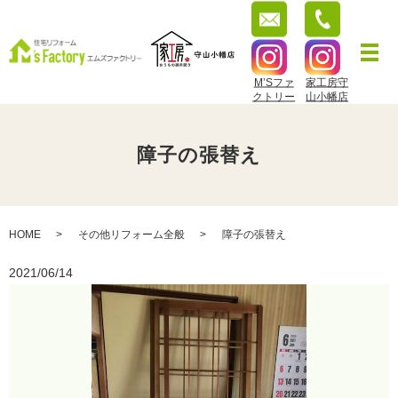
M’Sファ
家工房守
クトリー
山小幡店
障子の張替え
HOME
その他リフォーム全般
障子の張替え
2021/06/14