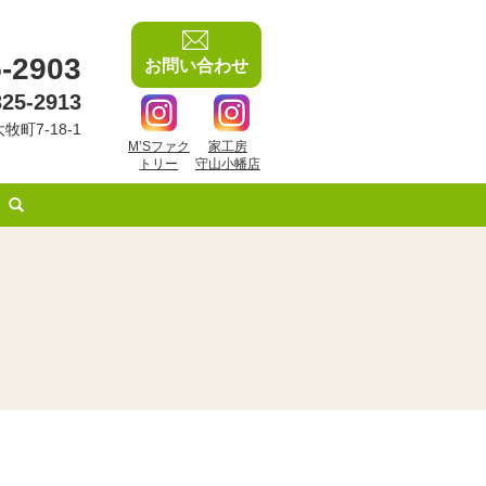
-2903
お問い合わせ
325-2913
牧町7-18-1
M’Sファク
家工房
トリー
守山小幡店