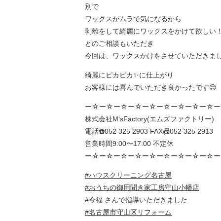
別で
ワックスがムラで気になるから
剥離をして綺麗にワックスをかけて欲しい
とのご相談もいただき
今回は、ワックスかけをさせていただきまし
綺麗にピカピカ✨に仕上がり
お客様には喜んでいただき良かったです😊
ー☆ー☆ー☆ー☆ー☆ー☆ー☆ー☆ー☆ー
株式会社M‘sFactory(エムズファクトリー)
電話☎️052 325 2903 FAX📠052 325 2913
営業時間9:00〜17:00 不定休
ー☆ー☆ー☆ー☆ー☆ー☆ー☆ー☆ー☆ー
#ハウスクリーニング名古屋
#おうちの御用聞き家工房守山小幡店
#今福
さんで指導いただきました
#名古屋市守山区リフォーム