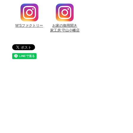
M’Sファクトリー
お家の御用聞き
家工房 守山小幡店