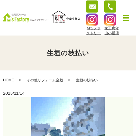
M’Sファ
家工房守
クトリー
山小幡店
生垣の枝払い
HOME
その他リフォーム全般
生垣の枝払い
2025/11/14