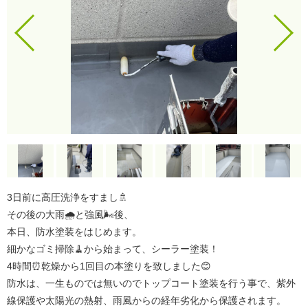
3日前に高圧洗浄をすまし🚿
その後の大雨🌧️と強風🌬️後、
本日、防水塗装をはじめます。
細かなゴミ掃除🧹から始まって、シーラー塗装！
4時間⏰乾燥から1回目の本塗りを致しました😊
防水は、一生ものでは無いのでトップコート塗装を行う事で、紫外
線保護や太陽光の熱射、雨風からの経年劣化から保護されます。