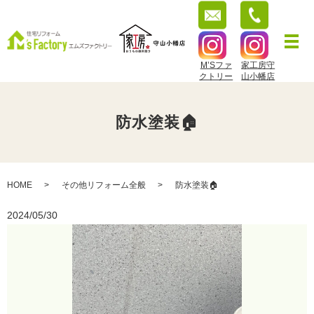
M’Sファ
家工房守
クトリー
山小幡店
防水塗装🏠
HOME
その他リフォーム全般
防水塗装🏠
2024/05/30