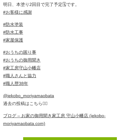
明日、本塗り2回目で完了予定🗓️です。
#お客様に感謝
#防水塗装
#防水工事
#家屋保護
#おうちの困り事
#おうちの御用聞き
#家工房守山小幡店
#職人さんと協力
#職人歴38年
@iekobo_moriyamaobata
過去の投稿はこちら💁‍♀️
ブログ – お家の御用聞き家工房 守山小幡店 (iekobo-
moriyamaobata.com)