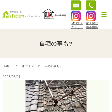
M’Sファ
家工房守
クトリー
山小幡店
自宅の事も?
HOME
キッチン
自宅の事も?
2023/06/07