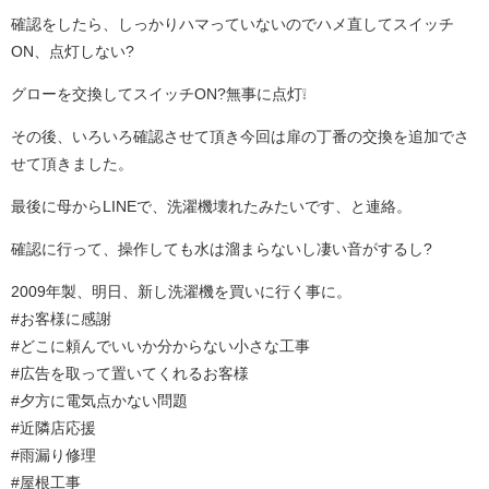
確認をしたら、しっかりハマっていないのでハメ直してスイッチ
ON、点灯しない?
グローを交換してスイッチON?無事に点灯❕
その後、いろいろ確認させて頂き今回は扉の丁番の交換を追加でさ
せて頂きました。
最後に母からLINEで、洗濯機壊れたみたいです、と連絡。
確認に行って、操作しても水は溜まらないし凄い音がするし?
2009年製、明日、新し洗濯機を買いに行く事に。
#お客様に感謝
#どこに頼んでいいか分からない小さな工事
#広告を取って置いてくれるお客様
#夕方に電気点かない問題
#近隣店応援
#雨漏り修理
#屋根工事