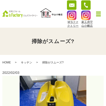
M’Sファ
家工房守
クトリー
山小幡店
掃除がスムーズ?
HOME
キッチン
掃除がスムーズ?
2022/02/03