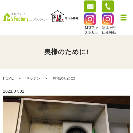
M’Sファ
家工房守
クトリー
山小幡店
奥様のために!
HOME
キッチン
奥様のために!
2021/07/02