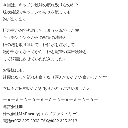
今回は、キッチン洗浄の流れ残りなのか？
現状確認でキッチンから水を流しても
泡が出る出る
枡の中が泡で充満してしまう状況でした😅
キッチンシンクからの配管の洗浄と
枡の泡を取り除いて、枡に水を注水して
泡が出なくなってから、枡を配管の高圧洗浄を
して綺麗にさせていただきました♪
お客様にも、
綺麗になって流れも良くなり喜んでいただき良かったです！
本日もご依頼いただきありがとうございました♪
ー☆ー☆ー☆ー☆ー☆ー☆ー☆ー☆ー☆ー☆ー☆ー
運営会社🏢
株式会社M‘sFactory(エムズファクトリー)
電話☎️052 325 2903 FAX📠052 325 2913