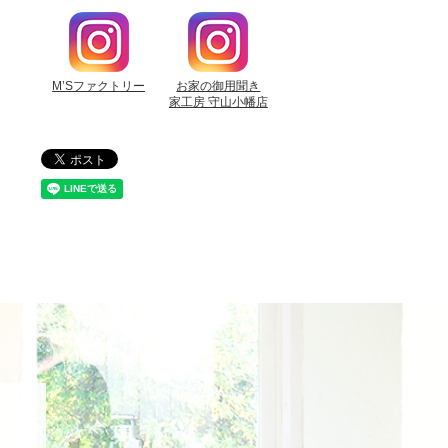
M’Sファクトリー
お家の御用聞き
家工房 守山小幡店