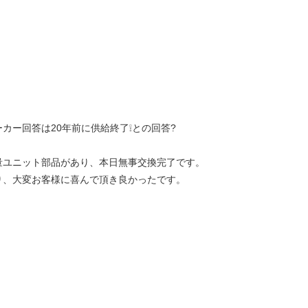
。
カー回答は20年前に供給終了❕との回答?
量ユニット部品があり、本日無事交換完了です。
り、大変お客様に喜んで頂き良かったです。