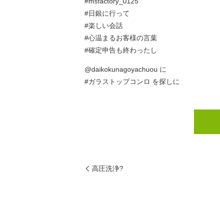
#msfactory_0125
#日銀に行って
#楽しい会話
#心温まるお客様の言葉
#確定申告も終わったし
@daikokunagoyachuou に
#ガラストップコンロ を探しに
高圧洗浄?