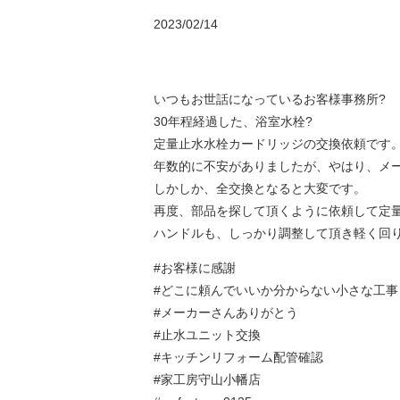
2023/02/14
いつもお世話になっているお客様事務所?
30年程経過した、浴室水栓?
定量止水水栓カードリッジの交換依頼です
年数的に不安がありましたが、やはり、メー
しかしか、全交換となると大変です。
再度、部品を探して頂くように依頼して定
ハンドルも、しっかり調整して頂き軽く回
#お客様に感謝
#どこに頼んでいいか分からない小さな工事
#メーカーさんありがとう
#止水ユニット交換
#キッチンリフォーム配管確認
#家工房守山小幡店