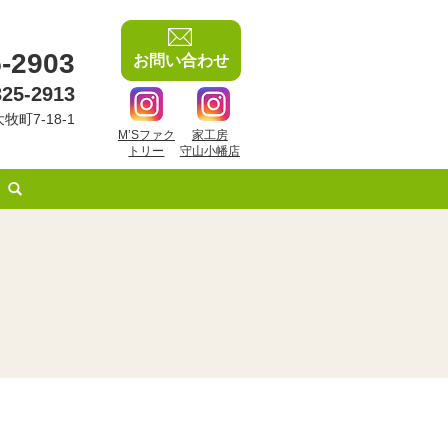
-2903
お問い合わせ
325-2913
牧町7-18-1
M’Sファク
家工房
トリー
守山小幡店