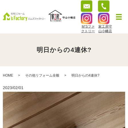
M’Sファ
家工房守
クトリー
山小幡店
明日からの4連休?
HOME
その他リフォーム全般
明日からの4連休?
2023/02/01