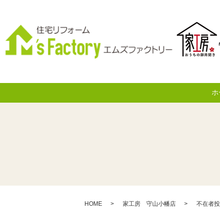
ホ
HOME
家工房 守山小幡店
不在者投