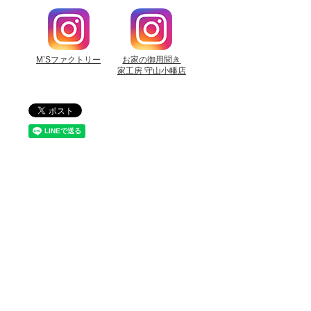
M’Sファクトリー
お家の御用聞き
家工房 守山小幡店