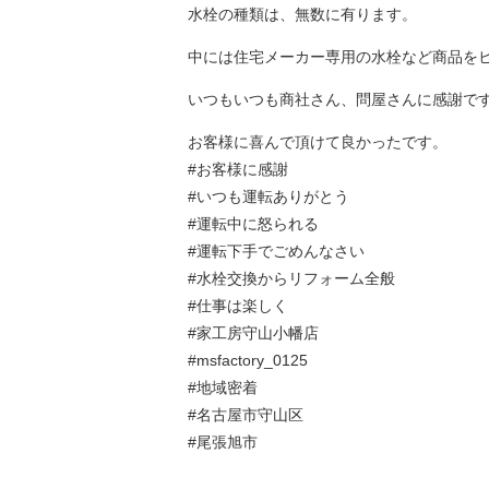
水栓の種類は、無数に有ります。
中には住宅メーカー専用の水栓など商品を
いつもいつも商社さん、問屋さんに感謝で
お客様に喜んで頂けて良かったです。
#お客様に感謝
#いつも運転ありがとう
#運転中に怒られる
#運転下手でごめんなさい
#水栓交換からリフォーム全般
#仕事は楽しく
#家工房守山小幡店
#msfactory_0125
#地域密着
#名古屋市守山区
#尾張旭市