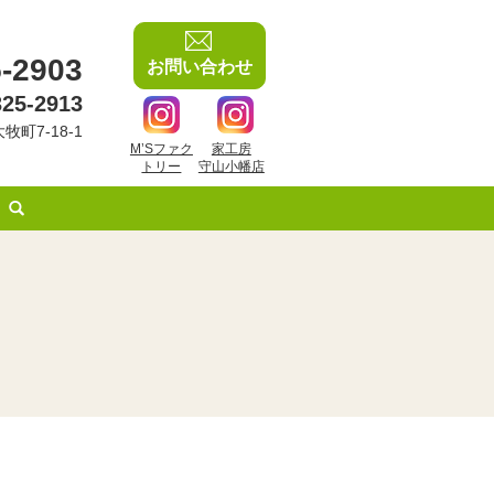
-2903
お問い合わせ
325-2913
牧町7-18-1
M’Sファク
家工房
トリー
守山小幡店