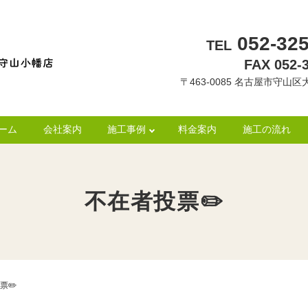
052-325
TEL
FAX 052-
〒463-0085 名古屋市守山区大
ーム
会社案内
施工事例
料金案内
施工の流れ
不在者投票✏️
票✏️