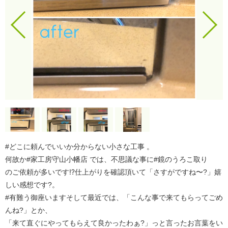
#どこに頼んでいいか分からない小さな工事 。
何故か#家工房守山小幡店 では、不思議な事に#鏡のうろこ取り
のご依頼が多いです⁉️仕上がりを確認頂いて「さすがですね〜?」嬉
しい感想です?。
#有難う御座いますそして最近では、「こんな事で来てもらってごめ
んね?」とか、
「来て直ぐにやってもらえて良かったわぁ?」っと言ったお言葉をい