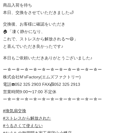
商品入荷を待ち
本日、交換をさせていただきました🛁
交換後、お客様に確認をいただき
🏠「凄く静かになり、
これで、ストレスから解放される〜😄」
と喜んでいただき良かったです♪
本日もご依頼いただきありがとうございました♪
ー☆ー☆ー☆ー☆ー☆ー☆ー☆ー☆ー☆ー☆ー☆ー
株式会社M‘sFactory(エムズファクトリー)
電話☎️052 325 2903 FAX📠052 325 2913
営業時間9:00〜17:00 不定休
ー☆ー☆ー☆ー☆ー☆ー☆ー☆ー☆ー☆ー☆ー☆ー
#換気扇交換
#ストレスから解放された
#うるさくて使えない
#おうちの御用聞き家工房守山小幡店