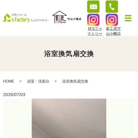
M’Sファ
家工房守
クトリー
山小幡店
浴室換気扇交換
HOME
浴室・洗面台
浴室換気扇交換
2026/07/03