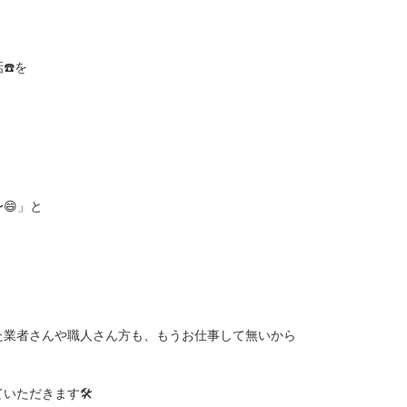
☎️を
😄」と
た業者さんや職人さん方も、もうお仕事して無いから
ただきます🛠️