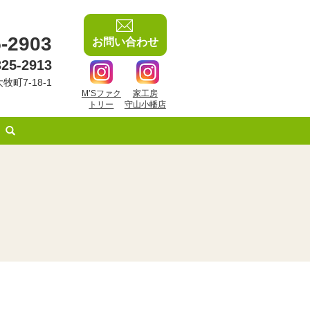
-2903
お問い合わせ
325-2913
牧町7-18-1
M’Sファク
家工房
トリー
守山小幡店