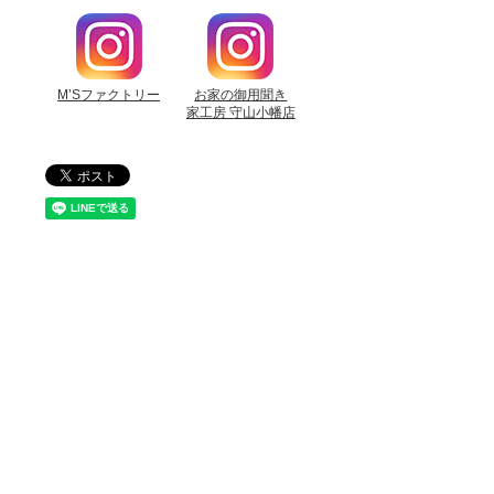
M’Sファクトリー
お家の御用聞き
家工房 守山小幡店