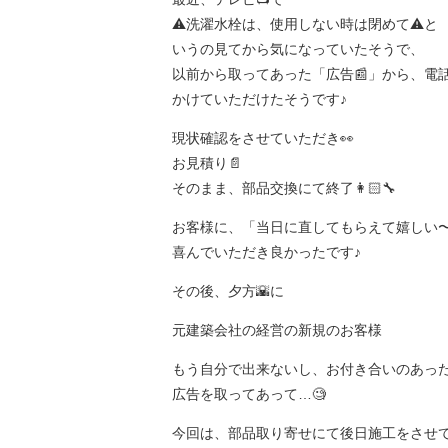
⚠️洗濯水栓は、使用しない時は閉めて⚠️と
いうの見てから気になっていたそうで、
以前から取ってあった「広告📰」から、電話
かけていただけたそうです♪
現状確認をさせていただき👀
お見積り📄
そのまま、部品交換にて終了👩🏻‍🔧
お客様に、「当日に直してもらえて嬉しい〜
喜んでいただき良かったです♪
その後、夕方🌇に
元建築会社の経営の新規のお客様
もう自分で出来ないし、お付き合いのあっ
広告を取ってあって…🧐
今回は、部品取り寄せにて後日施工をさせてい