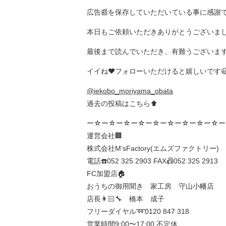
広告📰を保存していただいている事に感謝で
本日もご依頼いただきありがとうございまし
最後まで読んでいただき、有難うございま
イイね❤️フォローいただけると嬉しいです
@iekobo_moriyama_obata
過去の投稿はこちら⬆️
ー☆ー☆ー☆ー☆ー☆ー☆ー☆ー☆ー☆ー
運営会社🏢
株式会社M‘sFactory(エムズファクトリー)
電話☎️052 325 2903 FAX📠052 325 2913
FC加盟店🏠
おうちの御用聞き 家工房 守山小幡店
店長👩🏻‍🔧 橋本 成子
フリーダイヤル➿0120 847 318
営業時間9:00〜17:00 不定休