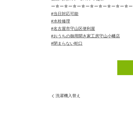
ー☆ー☆ー☆ー☆ー☆ー☆ー☆ー☆ー☆ー
#当日対応可能
#水栓修理
#名古屋市守山区便利屋
#おうちの御用聞き家工房守山小幡店
#閉まらない蛇口
洗濯機入替え