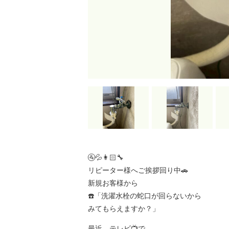
🚰💦👩🏻‍🔧
リピーター様へご挨拶回り中🚗
新規お客様から
☎️「洗濯水栓の蛇口が回らないから
みてもらえますか？」
最近、テレビ📺で